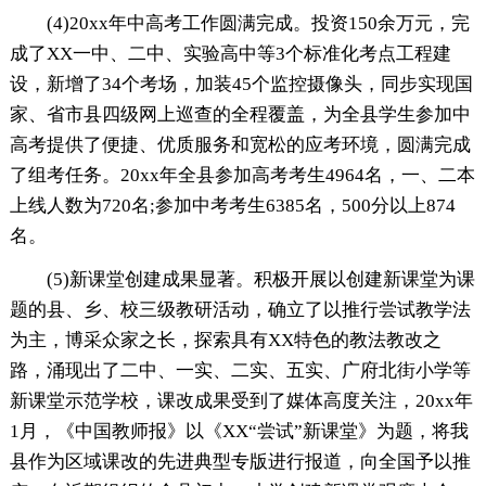
(4)20xx年中高考工作圆满完成。投资150余万元，完
成了XX一中、二中、实验高中等3个标准化考点工程建
设，新增了34个考场，加装45个监控摄像头，同步实现国
家、省市县四级网上巡查的全程覆盖，为全县学生参加中
高考提供了便捷、优质服务和宽松的应考环境，圆满完成
了组考任务。20xx年全县参加高考考生4964名，一、二本
上线人数为720名;参加中考考生6385名，500分以上874
名。
(5)新课堂创建成果显著。积极开展以创建新课堂为课
题的县、乡、校三级教研活动，确立了以推行尝试教学法
为主，博采众家之长，探索具有XX特色的教法教改之
路，涌现出了二中、一实、二实、五实、广府北街小学等
新课堂示范学校，课改成果受到了媒体高度关注，20xx年
1月，《中国教师报》以《XX“尝试”新课堂》为题，将我
县作为区域课改的先进典型专版进行报道，向全国予以推