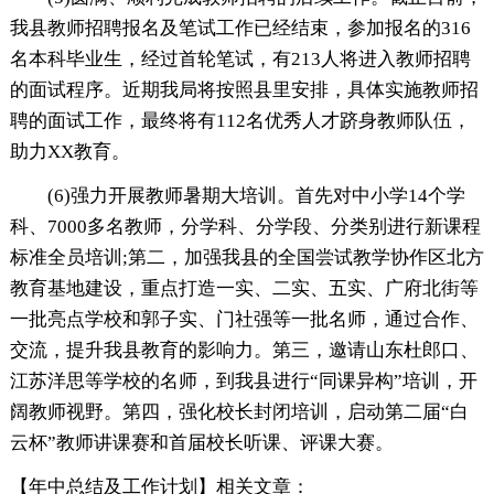
我县教师招聘报名及笔试工作已经结束，参加报名的316
名本科毕业生，经过首轮笔试，有213人将进入教师招聘
的面试程序。近期我局将按照县里安排，具体实施教师招
聘的面试工作，最终将有112名优秀人才跻身教师队伍，
助力XX教育。
(6)强力开展教师暑期大培训。首先对中小学14个学
科、7000多名教师，分学科、分学段、分类别进行新课程
标准全员培训;第二，加强我县的全国尝试教学协作区北方
教育基地建设，重点打造一实、二实、五实、广府北街等
一批亮点学校和郭子实、门社强等一批名师，通过合作、
交流，提升我县教育的影响力。第三，邀请山东杜郎口、
江苏洋思等学校的名师，到我县进行“同课异构”培训，开
阔教师视野。第四，强化校长封闭培训，启动第二届“白
云杯”教师讲课赛和首届校长听课、评课大赛。
【年中总结及工作计划】相关文章：