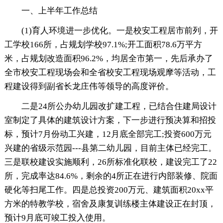
一、上半年工作总结
(1)育人环境进一步优化。一是校安工程居市前列，开
工学校166所，占规划学校97.1%;开工面积78.6万平方
米，占规划改造面积96.2%，均居全市第一，先后承办了
全市校安工程现场会和全省校安工程现场观摩等活动，工
程建设得到副省长龙庄伟等领导的高度评价。
二是24所公办幼儿园改扩建工程，已结合住建局设计
室制定了具体的建筑设计方案，下一步进行预决算和招投
标，预计7月份动工兴建，12月底全部完工;投资600万元
兴建的省级示范园---县第二幼儿园，目前主体已经完工。
三是联校建设实施顺利，26所标准化联校，建设完工了22
所，完成率达84.6%，剩余的4所正在进行内部装修、院面
硬化等扫尾工作。四是总投资200万元、建筑面积20xx平
方米的特教学校，宿舍及康复训练楼主体建设正在封顶，
预计9月底可竣工投入使用。