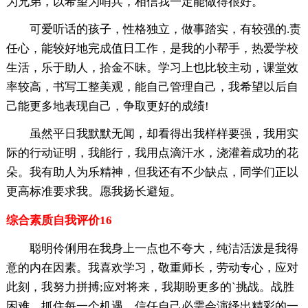
为兄弟，以希望为哨兵，相信我一定能做得很好。
可爱听话的孩子，性格独立，做事踏实，有较强的.责
任心，能较好地完成值日工作，是我的小帮手，热爱学校
生活，乐于助人，拾金不昧。学习上也比较主动，课堂效
率较高，书写工整美观，能自己管理自己，我希望以后自
己能更多地表现自己，争取更好的成绩!
虽然平日我默默无闻，却看得出我样样要强，我用实
际的行动证明，我能行，我用点滴汗水，浇灌着成功的花
朵。我有助人为乐精神，但我还有不少缺点，同学们正以
更高标准要求我。愿我扬长避短。
综合素质自我评价16
聪明伶俐用在我身上一点也不夸大，纯洁活泼是我得
意的内在因素。我喜欢学习，敬重师长，劳动专心，应对
此刻，我努力拼搏;应对将来，我期盼更多的`挑战。战胜
困难，抓住每一个机遇，信任自己必需会演绎出精彩的一