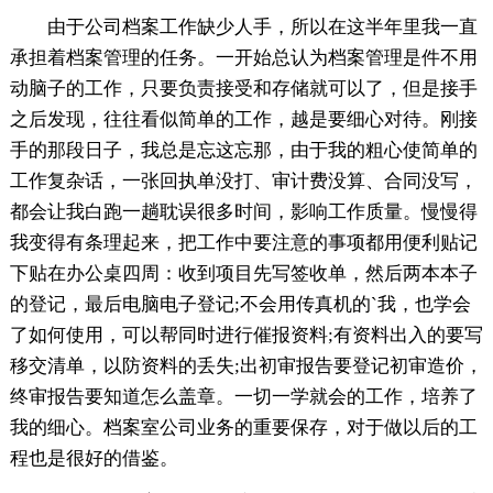
由于公司档案工作缺少人手，所以在这半年里我一直
承担着档案管理的任务。一开始总认为档案管理是件不用
动脑子的工作，只要负责接受和存储就可以了，但是接手
之后发现，往往看似简单的工作，越是要细心对待。刚接
手的那段日子，我总是忘这忘那，由于我的粗心使简单的
工作复杂话，一张回执单没打、审计费没算、合同没写，
都会让我白跑一趟耽误很多时间，影响工作质量。慢慢得
我变得有条理起来，把工作中要注意的事项都用便利贴记
下贴在办公桌四周：收到项目先写签收单，然后两本本子
的登记，最后电脑电子登记;不会用传真机的`我，也学会
了如何使用，可以帮同时进行催报资料;有资料出入的要写
移交清单，以防资料的丢失;出初审报告要登记初审造价，
终审报告要知道怎么盖章。一切一学就会的工作，培养了
我的细心。档案室公司业务的重要保存，对于做以后的工
程也是很好的借鉴。