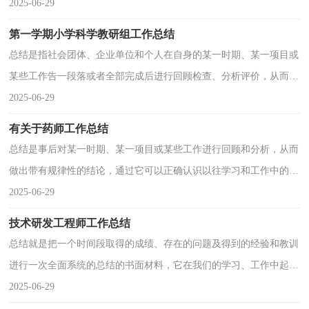
结了。那么你真的懂得怎么写总结吗？以下是小编精心整理的电气工
2025-06-29
程师初级职称工作总结
第一学期小学科学教研组工作总结
总结是指社会团体、企业单位和个人在自身的某一时期、某一项目或
某些工作告一段落或者全部完成后进行回顾检查、分析评价，从而肯
定成绩，得到经验，找出差距，得出教训和一些规律性认识的一种书
2025-06-29
面材料，它能够给人努
有关于药师工作总结
总结是事后对某一时期、某一项目或某些工作进行回顾和分析，从而
做出带有规律性的结论，通过它可以正确认识以往学习和工作中的优
缺点，不妨让我们认真地完成总结吧。那么总结有什么格式呢？以下
2025-06-29
是小编收集整理的有关
技术研发工程师工作总结
总结就是把一个时间段取得的成绩、存在的问题及得到的经验和教训
进行一次全面系统的总结的书面材料，它在我们的学习、工作中起到
呈上启下的作用，不如立即行动起来写一份总结吧。那么如何把总结
2025-06-29
写出新花样呢？下面是