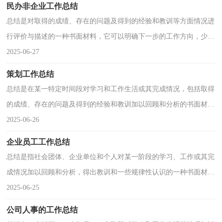
民办非企业工作总结
总结是对取得的成绩、存在的问题及得到的经验和教训等方面情况进
行评价与描述的一种书面材料，它可以明确下一步的工作方向，少走
弯路，少犯错误，提高工作效益，不如静下心来好好写写总结吧。总
2025-06-27
结怎么写才是正确的呢
策划工作总结
总结是在某一特定时间段对学习和工作生活或其完成情况，包括取得
的成绩、存在的问题及得到的经验和教训加以回顾和分析的书面材
料，它可以给我们下一阶段的学习和工作生活做指导，让我们抽出时
2025-06-26
间写写总结吧。你想知道
企业员工工作总结
总结是指社会团体、企业单位和个人对某一阶段的学习、工作或其完
成情况加以回顾和分析，得出教训和一些规律性认识的一种书面材
料，它能帮我们理顺知识结构，突出重点，突破难点，让我们抽出时
2025-06-25
间写写总结吧。总结怎么
公司人事的工作总结