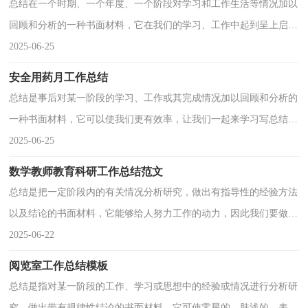
总结在一个时期、一个年度、一个阶段对学习和工作生活等情况加以
回顾和分析的一种书面材料，它在我们的学习、工作中起到呈上启下
的作用，不如静下心来好好写写总结吧。如何把总结做到重点突出
2025-06-25
呢？下面是小编帮大家整
安全用药月工作总结
总结是事后对某一阶段的学习、工作或其完成情况加以回顾和分析的
一种书面材料，它可以使我们更有效率，让我们一起来学习写总结
吧。我们该怎么去写总结呢？下面是小编精心整理的安全用药月工作
2025-06-25
总结，仅供参考，欢迎大
数学教师教育科研工作总结范文
总结是把一定阶段内的有关情况分析研究，做出有指导性的经验方法
以及结论的书面材料，它能够给人努力工作的动力，因此我们要做好
归纳，写好总结。那么总结要注意有什么内容呢？下面是小编为大家
2025-06-22
整理的数学教师教育科
阅览室工作总结模板
总结是指对某一阶段的工作、学习或思想中的经验或情况进行分析研
究，做出带有规律性结论的书面材料，它可使零星的、肤浅的、表面