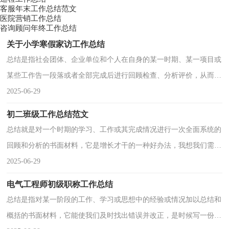
客服年末工作总结范文
医院营销工作总结
咨询顾问年终工作总结
关于小学寒假家访工作总结
总结是指社会团体、企业单位和个人在自身的某一时期、某一项目或
某些工作告一段落或者全部完成后进行回顾检查、分析评价，从而肯
定成绩，得到经验，找出差距，得出教训和一些规律性认识的一种书
2025-06-29
面材料，它是增长才干
初二班级工作总结范文
总结就是对一个时期的学习、工作或其完成情况进行一次全面系统的
回顾和分析的书面材料，它是增长才干的一种好办法，我想我们需要
写一份总结了吧。总结一般是怎么写的呢？以下是小编为大家整理的
2025-06-29
初二班级工作总结范文
电气工程师初级职称工作总结
总结是指对某一阶段的工作、学习或思想中的经验或情况加以总结和
概括的书面材料，它能使我们及时找出错误并改正，是时候写一份总