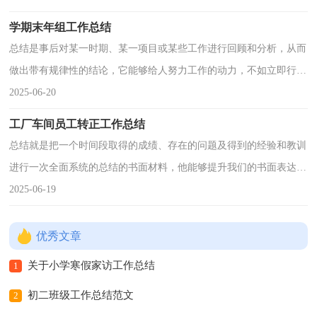
初一期末工作总结，欢
学期末年组工作总结
总结是事后对某一时期、某一项目或某些工作进行回顾和分析，从而
做出带有规律性的结论，它能够给人努力工作的动力，不如立即行动
起来写一份总结吧。但是却发现不知道该写些什么，下面是小编收集
2025-06-20
整理的学期末年组工作
工厂车间员工转正工作总结
总结就是把一个时间段取得的成绩、存在的问题及得到的经验和教训
进行一次全面系统的总结的书面材料，他能够提升我们的书面表达能
力，让我们抽出时间写写总结吧。我们该怎么写总结呢？下面是小编
2025-06-19
为大家整理的工厂车间
优秀文章
关于小学寒假家访工作总结
1
初二班级工作总结范文
2