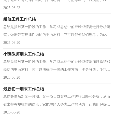
的感性认知上升到全面的、系统的、本质的理性认识上来，因此，让
2025-06-22
我们写一份总结吧。总
维修工程工作总结
总结是指对某一阶段的工作、学习或思想中的经验或情况进行分析研
究，做出带有规律性结论的书面材料，它可以促使我们思考，为此我
们要做好回顾，写好总结。那么你真的懂得怎么写总结吗？以下是小
2025-06-20
编为大家收集的维修工
小班教师期末工作总结
总结是指对某一阶段的工作、学习或思想中的经验或情况加以总结和
概括的书面材料，它可以明确下一步的工作方向，少走弯路，少犯错
误，提高工作效益，是时候写一份总结了。那么总结有什么格式呢？
2025-06-20
下面是小编精心整理的
最新初一期末工作总结
总结是事后对某一时期、某一项目或某些工作进行回顾和分析，从而
做出带有规律性的结论，它能够给人努力工作的动力，让我们好好写
一份总结吧。总结一般是怎么写的呢？下面是小编为大家收集的最新
2025-06-20