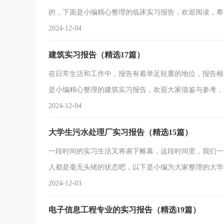
的，下面是小编精心整理的临床实习报告，欢迎阅读
我从20xx年xx月xx日至20xx年xx月xx日在x市x
2024-12-04
体的综合性医院。医院坚持“以病人为中心”的服务理念
建筑实习报告（精选17篇）
在日常生活和工作中，报告有着举足轻重的地位，报告根
是小编精心整理的建筑实习报告，欢迎大家借鉴与参考
更好地理解和掌握两年来所学专业相关知识，了解课程教
2024-12-04
特点和细节。调研分析当地环境，结合当地文脉，体悟建
大学生污水处理厂实习报告（精选15篇）
一段时间的实习生活又将谢下帷幕，这段时间里，我们一
人都是毫无头绪的状态吧，以下是小编为大家整理的大
实习报告 1 一、实习目的及意义 毕业实习是学生
2024-12-03
份我们在指导老师的带领下来到青岛，对这里的污水处理
电子信息工程专业的实习报告（精选19篇）