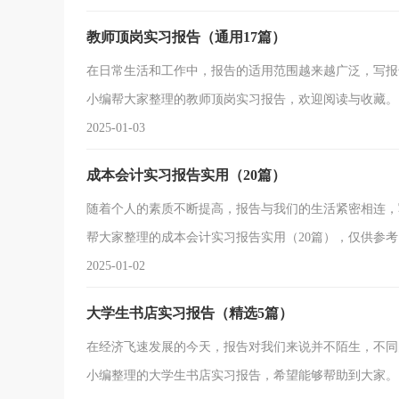
班（冶金方向）。 实习学校指导教师： 自动化
教师顶岗实习报告（通用17篇）
在日常生活和工作中，报告的适用范围越来越广泛，写报
小编帮大家整理的教师顶岗实习报告，欢迎阅读与收藏
作坏境，与在学校上课在电视里所见到的截然不同，这里
2025-01-03
前所能比拟的。当然，对于人际交往始终是要接触学习的
成本会计实习报告实用（20篇）
随着个人的素质不断提高，报告与我们的生活紧密相连，
帮大家整理的成本会计实习报告实用（20篇），仅供参
12月13——xxxx年12月17 二、实训科目：成
2025-01-02
更好的了解会计在实际工作中的工作内容，以便于实际与
大学生书店实习报告（精选5篇）
在经济飞速发展的今天，报告对我们来说并不陌生，不同
小编整理的大学生书店实习报告，希望能够帮助到大家