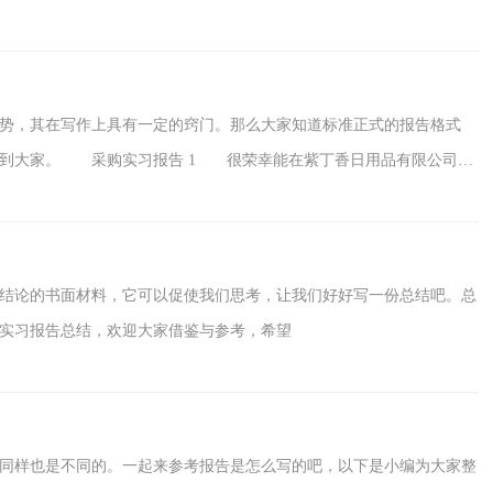
势，其在写作上具有一定的窍门。那么大家知道标准正式的报告格式
助到大家。 采购实习报告 1 很荣幸能在紫丁香日用品有限公司进
习使我受益匪浅。 虽然实习的时间不是很长但我觉得我不仅学习了很
待人处事的方法。这对我毕业以后踏上工作岗位有很大的帮助
结论的书面材料，它可以促使我们思考，让我们好好写一份总结吧。总
实习报告总结，欢迎大家借鉴与参考，希望
同样也是不同的。一起来参考报告是怎么写的吧，以下是小编为大家整