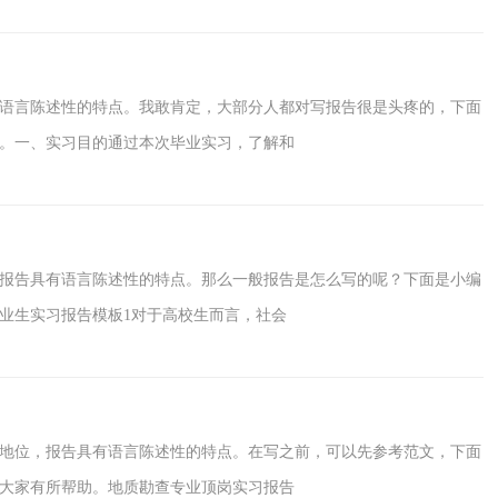
次角色要作彻底地转变。XX月1日下午一点，我开始了在书店的实习。
，在这20天里，每天都将有一个专门的培训内容。徐
语言陈述性的特点。我敢肯定，大部分人都对写报告很是头疼的，下面
。一、实习目的通过本次毕业实习，了解和
报告具有语言陈述性的特点。那么一般报告是怎么写的呢？下面是小编
业生实习报告模板1对于高校生而言，社会
地位，报告具有语言陈述性的特点。在写之前，可以先参考范文，下面
大家有所帮助。地质勘查专业顶岗实习报告