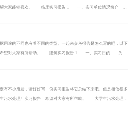
，希望大家能够喜欢。 临床实习报告 1 一、实习单位情况简介
医院实习。x市x医院创建于x年，是集医疗、科研、教学、预防、保健、康复为一
全员全程全方位为患者服务实行了流动
据用途的不同也有着不同的类型。一起来参考报告是怎么写的吧，以下
，希望对大家有所帮助。 建筑实习报告 1 一、实习目的 为了
学内容在实际方案中的应用。参观实际住宅小区，感受实际项目的各个
筑在环境方面的考量。并通过了解城市变迁中的历史，推敲
定有不少启发，请好好写一份实习报告将它总结下来吧。但是相信很多
学生污水处理厂实习报告，希望对大家有所帮助。 大学生污水处理厂
大学期间的一门必修课，也是每一个大学生的重要实践内容。今年三月
厂和垃圾填埋厂实行为期一周的参观学习。实习不但让我们