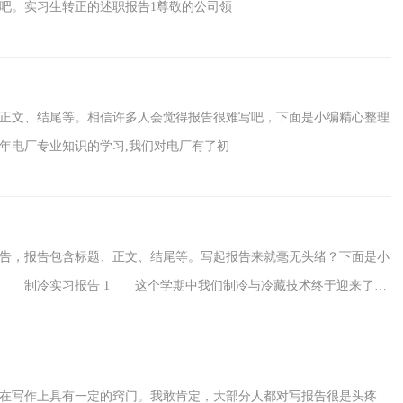
吧。实习生转正的述职报告1尊敬的公司领
正文、结尾等。相信许多人会觉得报告很难写吧，下面是小编精心整理
年电厂专业知识的学习,我们对电厂有了初
告，报告包含标题、正文、结尾等。写起报告来就毫无头绪？下面是小
。 制冷实习报告 1 这个学期中我们制冷与冷藏技术终于迎来了等
我们学到许多理论知识中没有接触到的东西，开拓了视野，巩固了我们
。对本专业的前景也有了更明确的蓝图。我们更深入的了解
在写作上具有一定的窍门。我敢肯定，大部分人都对写报告很是头疼