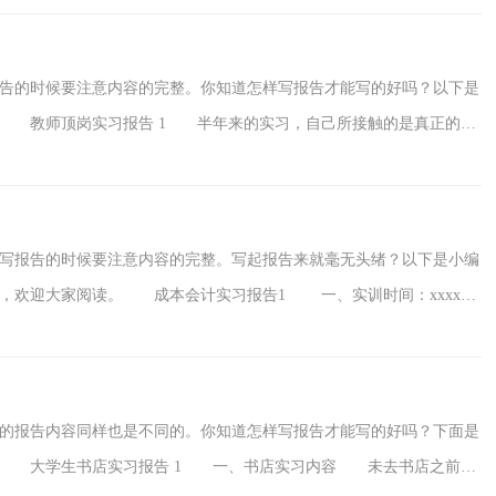
教研室全体教师。 实习目的： 提高学生分
告的时候要注意内容的完整。你知道怎样写报告才能写的好吗？以下是
。 教师顶岗实习报告 1 半年来的实习，自己所接触的是真正的工
有的更为丰富，所以这也是人际关系的学堂，人际关系的复杂远不是以
，只有接触了才能真正的成长，善于交际也是我们每个即将
写报告的时候要注意内容的完整。写起报告来就毫无头绪？以下是小编
考，欢迎大家阅读。 成本会计实习报告1 一、实训时间：xxxx年
本会计 三、实训地点：7号楼ERP教室 四、实训目的： 为了让同学
理论相结合，也更能够适应社会的要
的报告内容同样也是不同的。你知道怎样写报告才能写的好吗？下面是
。 大学生书店实习报告 1 一、书店实习内容 未去书店之前就