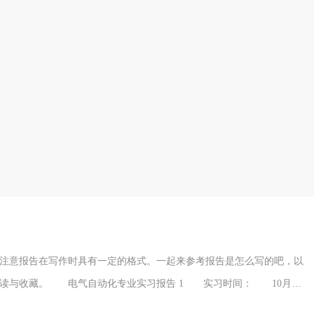
注意报告在写作时具有一定的格式。一起来参考报告是怎么写的吧，以
读与收藏。 电气自动化专业实习报告 1 实习时间： 10月14
责任公司。 专业： 电气自动化（冶金方向）。 班级： 电气二